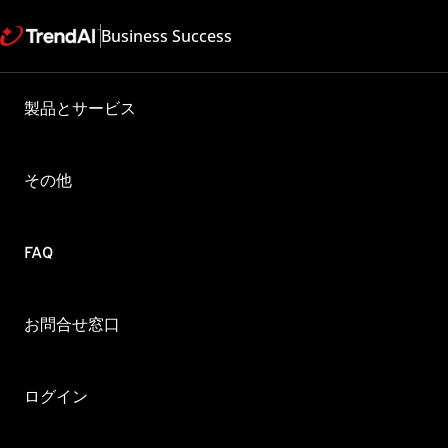
Business Success
製品とサービス
StellarPro
Mode 1
その他
細、および
製品・バージョン:
FAQ
TXOne - StellarEnforce 1.3 
更新日: 2024/05/15
概要
お問合せ窓口
StellarProtect 2.
についてご案内いたし
ログイン
StellarProtec