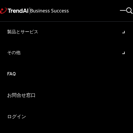
Business Success
製品とサービス
nterScan for Domino 5.8
ervice Pack 1 がサポートする
その他
ラットフォームについて
・バージョン:
FAQ
nMail for Domino 5.8
更新日: 2025/05/08
記事ID: KA-0015788
カテゴリ: SPEC
概要
お問合せ窓口
terScan for Domino 5.8 Service Pack 1（以下、ISD 5.8 SP1）がサ
トするプラットフォームについて、管理者ガイドには以下のとおり
ログイン
inux 32bit/64bit版プラットフォームをサポートすると記載されて
。