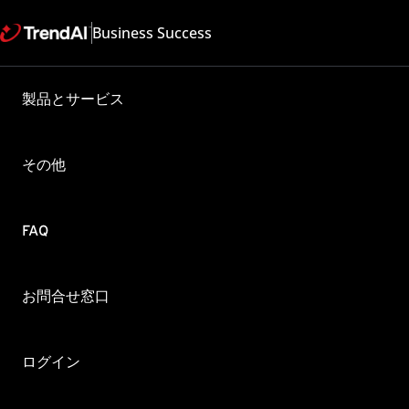
Business Success
製品とサービス
容量不足
する事象につい
その他
製品・バージョン:
Deep Discovery Inspector 5
更新日: 2024/12/13
FAQ
概要
Deep Discovery
お問合せ窓口
アップロードしようとしたところ「Err
the debug logs
ログイン
原因と対処方法につい
DDI 5.8 SP2 ビ