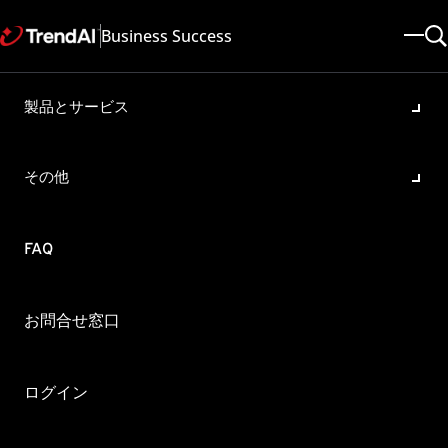
Business Success
製品とサービス
「高度な不正プログラム検
出」機能の利用に伴う機械学
その他
習型検索機能の有効化の要
否：Trend Micro Apex One
FAQ
製品・バージョン:
Apex One 2019
更新日: 2025/10/21
記事ID: KA-0016203
お問合せ窓口
カテゴリ: SPEC , Configure
概要
ログイン
「高度な不正プログラム検出機能は、機械学習を使用して・・・」と記されてい
ますが、本機能を利用するには機械学習型検索機能の有効化が必要ですか？