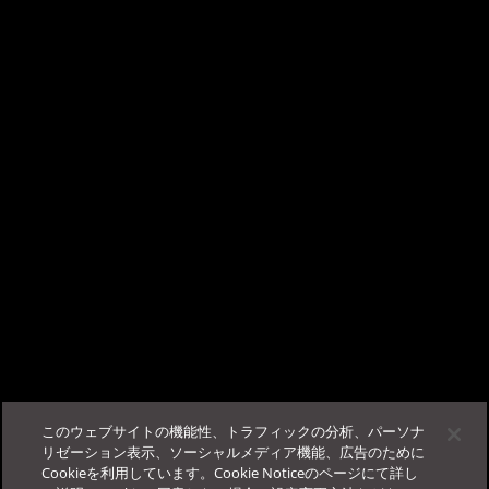
×
しております。
TrendAI Companion™ - AIチャットサポート
詳細は
システム要件
をご確認ください。
こんにちは、AIチャットサポートの TrendAI
問題が発生した場合は、弊社サポートにお問い合わせください。
Companion™ です。
ビジネスサクセスポータルに
ログイン
する事で、当サポー
この記事は役に立ちましたか？
トが使用可能になります。
フィードバック
サポート
このウェブサイトの機能性、トラフィックの分析、パーソナ
その他
法人カスタマーサービス＆サポート
リゼーション表示、ソーシャルメディア機能、広告のために
Cookieを利用しています。Cookie Noticeのページにて詳し
ログイン