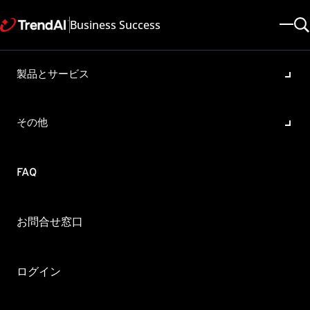
Business Success
製品とサービス
Trend Cloud One Container
SecurityのROSA対応バージョ
その他
ンについて
製品・バージョン:
FAQ
Cloud One - Container Security All
更新日: 2024/04/04
記事ID: KA-0016214
カテゴリ: SPEC
概要
お問合せ窓口
Trend Cloud One Container Security（以下C1CS)のRed Hat
OpenShift Service on AWS (以下、ROSA) への対応バージョンを
ログイン
教えてください。
C1CSはOpenShift 4.xに対応しておりますので、ROSA4.Xにも対応