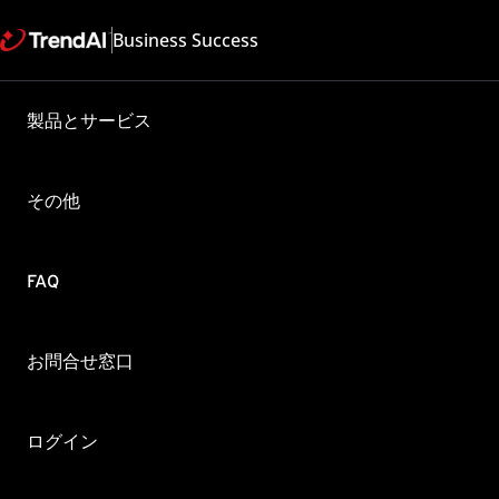
Business Success
製品とサービス
Windows 
いて：Trend
その他
製品・バージョン:
Apex One 2019
更新日: 2025/05/08
FAQ
概要
Trend Micro Apex
お問合せ窓口
サポートしていますか
サポート対象外となりま
ログイン
WSL が導入されている W
One エージェントの導