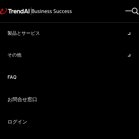
Business Success
製品とサービス
Vision One Email and
Collaboration Security へアッ
その他
プデートすると必要な Credits
が不足する：Vision One
FAQ
Email and Collaboration
Security
お問合せ窓口
製品・バージョン:
Cloud App Security All
ログイン
更新日: 2024/10/29
記事ID: KA-0016565
カテゴリ: Update