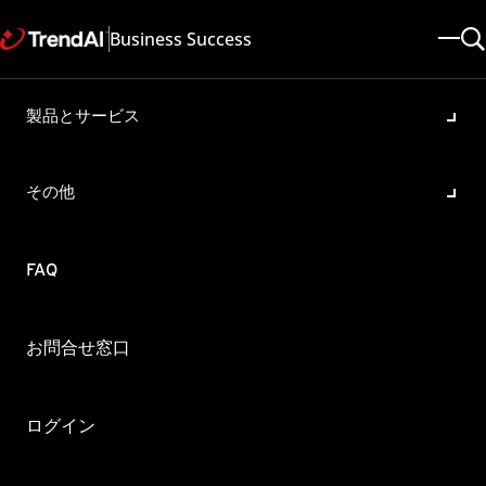
Business Success
製品とサービス
管理コンソールのユーザアカ
ウント情報の一覧について：
その他
Trend Micro Apex One
製品・バージョン:
FAQ
Apex One 2019
更新日: 2024/05/22
記事ID: KA-0016617
カテゴリ: Configure
お問合せ窓口
概要
ApexOne管理コンソールのログインに使用するユーザアカウン
ログイン
トの管理について、パスワード変更日と最終ログオン日を含む
アカウントの一覧を作成する方法ほありますか。