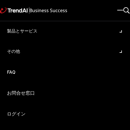
Business Success
製品とサービス
TXOne EdgeOne と Trend
Micro Vision One の接続方法
その他
製品・バージョン:
TXOne - EdgeOne 2.1
更新日: 2024/05/29
記事ID: KA-0016695
FAQ
カテゴリ: Configure , Deploy
概要
お問合せ窓口
TXOne EdgeOne(以下、EdgeOne) と Trend Micro Vision One(以
下、Vision One) の連携手順についてご案内します。
ログイン
EdgeOne と Vision One を連携するためには以下の 2 つのステ
ップの作業が必要になります。