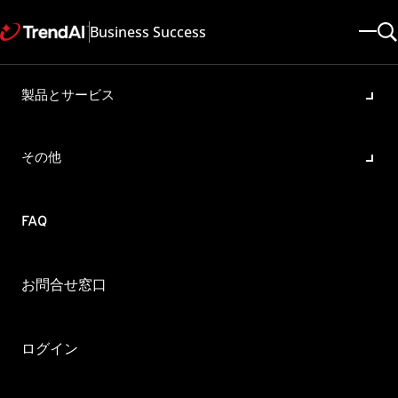
Business Success
製品とサービス
Case Diagnostic Tool 実行中
における OS 中断後の動作：
その他
Trend Micro Apex One
製品・バージョン:
FAQ
Apex One 2019
更新日: 2024/12/27
記事ID: KA-0016877
カテゴリ: Troubleshoot
お問合せ窓口
概要
Case Diagnostic Tool がブルースクリーンなどの理由で中断され
ログイン
た場合の、コンピュータがあらためて起動した際の動作につい
て教えてください。