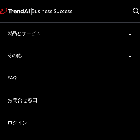
Business Success
製品とサービス
ウイルス対策ツールキット
（ATTK）のよくあるご質問
その他
製品・バージョン:
全ての製品に適用
更新日: 2025/09/25
記事ID: KA-0017142
カテゴリ:
FAQ
概要
ウイルス対策ツールキット（ATTK）のよくあるご質問について教えてくださ
お問合せ窓口
い。
Q.送付するファイルの内容はなんですか？自分で内容を確認できますか？
A.OSやプロセス・レジストリなどのシステム情報です。
ログイン
ご自身で確認されたい場合は、outputフォルダ配下に出力されるZipファイ
ル内に含まれるファイル"assessreport.xml"にて確認が可能です。