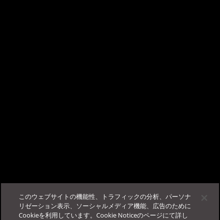
×
TrendAI Companion™ - AIチャットサポート
Q.進捗状況や残り時間は分かりますか？
A.
進捗状況や残り時間を確認することは出来ませんが、
一般的な環境では数
こんにちは、AIチャットサポートの TrendAI
分～十数分程度で終了することを確認しています。
Companion™ です。
ビジネスサクセスポータルに
ログイン
する事で、当サポー
この記事は役に立ちましたか？
トが使用可能になります。
フィードバック
サポート
このウェブサイトの機能性、トラフィックの分析、パーソナ
その他
法人カスタマーサービス＆サポート
リゼーション表示、ソーシャルメディア機能、広告のために
Cookieを利用しています。Cookie Noticeのページにて詳し
ログイン