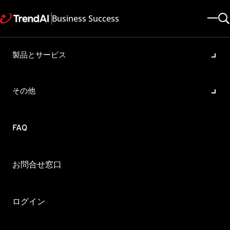
Business Success
製品とサービス
Retro Scan のレポートが作成
されるタイミングについて:
その他
Deep Discovery Inspector
製品・バージョン:
FAQ
Deep Discovery Inspector All
更新日: 2024/12/02
記事ID: KA-0017606
カテゴリ:
概要
お問合せ窓口
Retro Scan のレポートが作成されるタイミングは何時になりますか。
Retro Scan は Trend Micro Retro Scan Server で作成されます。
ログイン
ネットワークに接続している Deep Discovery Inspector は 2:00 AM
JST 頃にTrend Micro Retro Scan Server にアクセスして、新しいレポー