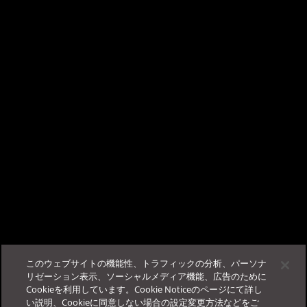
×
を行います :
TrendAI Companion™ - AIチャットサポート
Deep Security Managerとデータベース間の通信の暗号化
内
の"Managerとデータベース間の暗号化を無効にする"の項目を参照
こんにちは、AIチャットサポートの TrendAI
ください。
Companion™ です。
ビジネスサクセスポータルに
ログイン
する事で、当サポー
この記事は役に立ちましたか？
トが使用可能になります。
フィードバック
サポート
このウェブサイトの機能性、トラフィックの分析、パーソナ
その他
法人カスタマーサービス＆サポート
リゼーション表示、ソーシャルメディア機能、広告のために
Cookieを利用しています。Cookie Noticeのページにて詳し
ログイン
FAQ
お役立ち情報
Education Portal
い説明、Cookieに同意しない場合の設定変更方法などをご