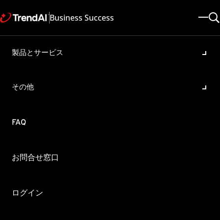
Business Success
製品とサービス
DSM とデータベース間の通信
暗号化
その他
製品・バージョン:
Deep Security 20.0 , Deep Security 12.5 , Deep Security 11.0 , Deep
Security 10.0 , Deep Security 12.0
FAQ
更新日: 2024/08/29
記事ID: KA-0017610
カテゴリ:
概要
お問合せ窓口
DSM 12.0 以前のバージョンとDSM 12.5/20.0 以降ではデータベー
スとSSL 接続する際の設定方法が変更されています。
DSM 12.0 以前のバージョン
ログイン
下記のオンラインヘルプセンターに記載している手順で設定する必