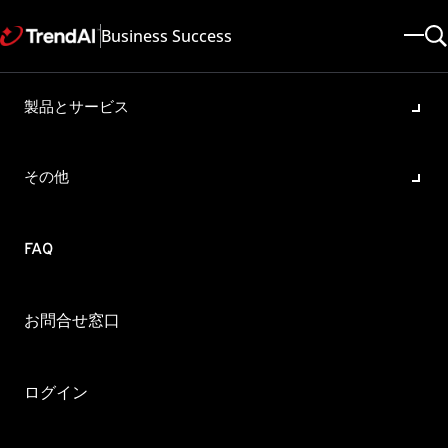
Business Success
製品とサービス
ッセージボックスによる通知機
効化する手順
その他
ージョン:
tect For Storage 6.0
 2024/08/30
記事ID: KA-0017640
カテゴリ:
FAQ
によって次の動作を行うことができます。
お問合せ窓口
ライアントが感染したファイルをアップロードまたはアクセス
、標準のWindowsポップアップメッセージボックスがクライア
示されます。
ログイン
準/発生アラートが送信されると、ターゲットコンピュータに標
indowsポップアップメッセージボックスが表示されます。