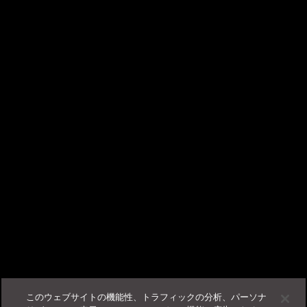
----------------------------------------------------------
出力されるリストで、以下の設定項目が有効な対象があれば、アップデートエー
×
ジェントと設定されています。
TrendAI Companion™ - AIチャットサポート
・アップデートエージェントコンポーネント
・アップデートエージェント設定
こんにちは、AIチャットサポートの TrendAI
・アップデートエージェントプログラムとHotFix
Companion™ です。
ビジネスサクセスポータルに
ログイン
する事で、当サポー
この記事は役に立ちましたか？
トが使用可能になります。
フィードバック
サポート
このウェブサイトの機能性、トラフィックの分析、パーソナ
その他
法人カスタマーサービス＆サポート