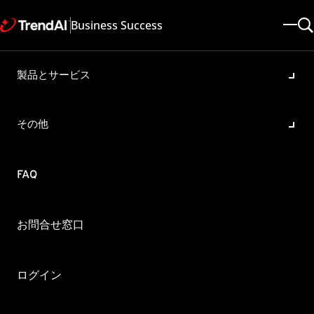
Business Success
製品とサービス
アップデートエージェントの
利用有無の確認方法：Trend
その他
Micro Apex One
製品・バージョン:
FAQ
Apex One 2019
更新日: 2025/07/15
記事ID: KA-0017781
カテゴリ:
概要
お問合せ窓口
Trend Micro Apex One(以下、Apex One)でアップデートエージェントを利用し
ているか確認する方法を教えてください。
ログイン
アップデートエージェントの利用有無につきましては、アップデート元の設定情報
から確認することができます。