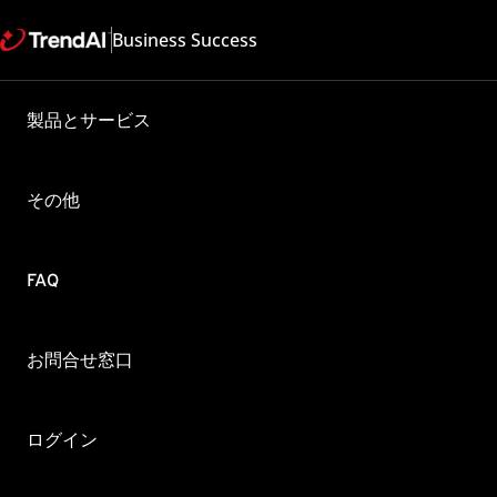
Business Success
製品とサービス
アラート/
による情報
その他
Micro Dee
製品・バージョン:
FAQ
Deep Discovery Inspector A
更新日: 2024/11/06
概要
お問合せ窓口
Trend Micro Deep Di
46902/CVE-2024-469
ログイン
リリース日
: 2024年9月13
CVE識別子
: CVE-2024-46