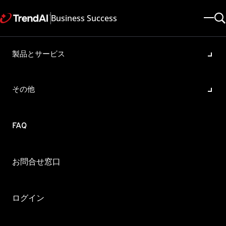
Business Success
製品とサービス
トレンドマイクロのエンドポ
イント向け製品における
その他
Chrome 137 以降との互換性に
ついて
FAQ
製品・バージョン:
全ての製品に適用
更新日: 2026/07/17
記事ID: KA-0019820
カテゴリ:
お問合せ窓口
概要
ログイン
トレンドマイクロのエンドポイント向け製品における Chrome 137 以降との互
換性について教えてください。
対象製品