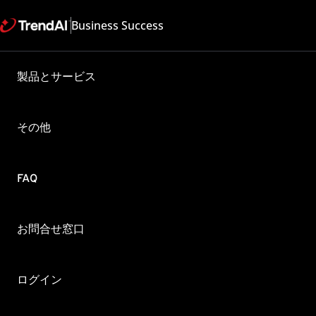
Business Success
製品とサービス
Trend Micr
(C1WS
その他
くあるお
製品・バージョン:
FAQ
Deep Security 20.0 , Deep S
更新日: 2026/07/09
概要
お問合せ窓口
Trend Micro Clou
い合わせをまとめまし
ログイン
ドキュメント