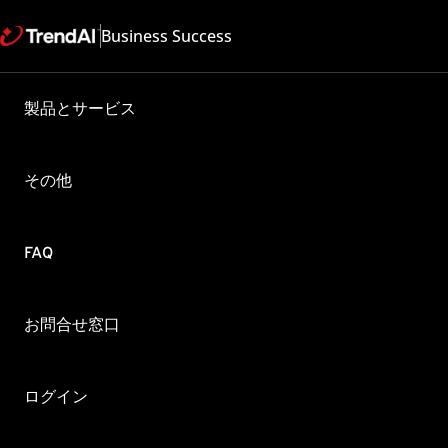
Business Success
製品とサービス
「インス
ッチ適用
その他
製品・バージョン:
OfficeScan 11.0 , Apex One
更新日: 2026/04/08
FAQ
概要
Apex One サー
お問合せ窓口
に失敗します。対応方
パッチ適用時に以下のよ
ログイン