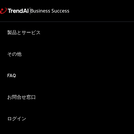
Business Success
製品とサービス
Endpoi
表示されない：
その他
製品・バージョン:
Apex One 2019 , Apex One 
更新日: 2025/05/08
FAQ
概要
Trend Micro Ape
お問合せ窓口
合がある問題について
Apex Central での
ログイン
効なApex Oneセキュ
ーを配信すると、そのポリ