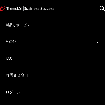
Business Success
製品とサービス
Apex One への移行中にエラー
メッセージが表示された場合
その他
の対処について
製品・バージョン:
FAQ
Apex One 2019
更新日: 2025/05/08
記事ID: KA-0009604
カテゴリ: Register
お問合せ窓口
概要
ウイルスバスター コーポレートエディションから Apex
ログイン
One へのアップデート中に、下記エラーメッセージが表示
されました。