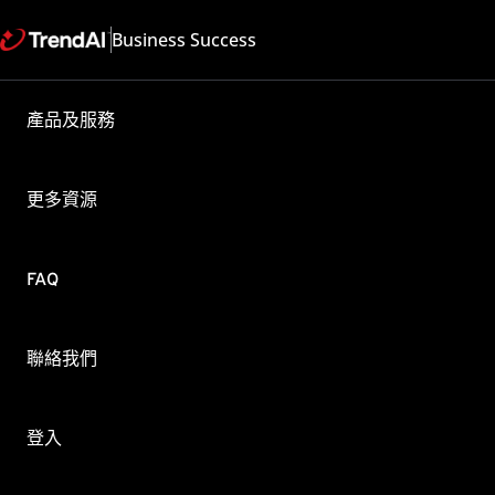
Business Success
產品及服務
企業用戶技術支援
更多資源
透過知識庫文章獲取更多產品知識、文件，取得更全面
FAQ
註冊帳戶
登入
聯絡我們
登入