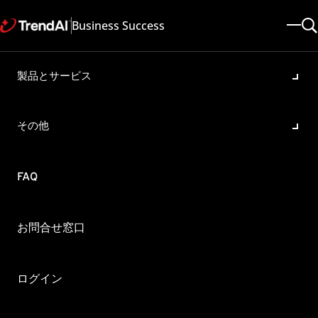
Business Success
製品とサービス
curity アラートの概要と一覧に
その他
ecurity 9.6 , Deep Security 11.0 , Deep Security As A Service All , 
- Endpoint and Workload Security All
記事ID: KA-0003501
カテゴリ: Troubleshoot
FAQ
(以下、DS) のアラートについて教えてください。
お問合せ窓口
下、DS) 10.0以降から、管理者ガイド、インストールガイドなどのドキュ
ター
で情報を公開しています。DS10.0以降をご利用の場合は、ヘ
ログイン
喚起を行う為、デフォルト設定では様々な条件によってアラートが発