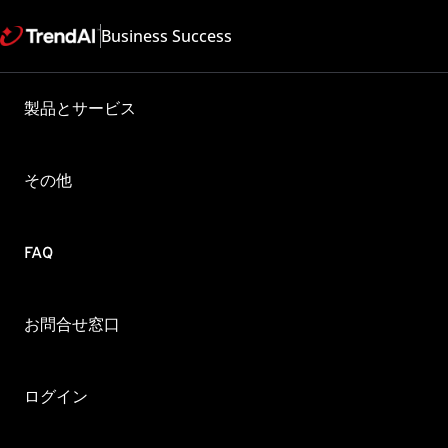
Business Success
製品とサービス
販売終了製
製品・バージョン:
その他
Deep Security 20.0 , Trend
更新日: 2025/05/08
概要
FAQ
トレンドマイクロでは
して、製品のバージョ
お問合せ窓口
新バージョン／新製品
製品サポート終了後は
ービスを終了しますの
ログイン
さい。
本ページに記載の無い