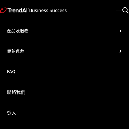
Business Success
產品及服務
手動更新整合式伺服器雲端病毒
碼失敗，出現ERROR:19 or
更多資源
ERROR:92
產品/版本:
FAQ
OfficeScan 11.0
更新於: 2025/05/08
文章ID: KA-0004937
類別: Troubleshoot
聯絡我們
概要
無法更新整合式伺服器雲端病毒碼，並在點選立即更新時出現
登入
以下錯誤。