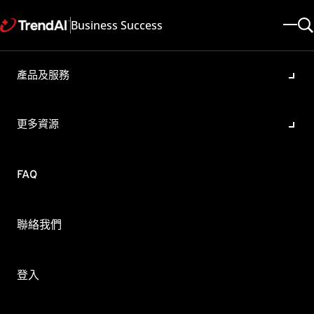
Business Success
產品及服務
如何查看雲端防毒服務用戶端的
事件紀錄?
更多資源
產品/版本:
Worry-Free Business Security Services All
更新於: 2025/05/08
文章ID: KA-0005708
FAQ
類別: Configure
概要
聯絡我們
如何藉由WFBS-SVC Agent查看事件紀錄檔
1. 於「系統工具列」對WFBS-SVC Agent點選右鍵，選擇【開啟
登入
Security Agent 主控台】。