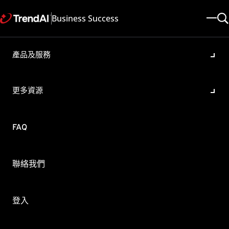
Business Success
產品及服務
Worry-Free Business
Security (WFBS) 如何檢查產
更多資源
品版本號、Build號、元件版本
及產品使用授權啟動碼
FAQ
產品/版本:
Worry-Free Business Security Advanced 9.0
更新於: 2025/05/08
文章ID: KA-0006651
聯絡我們
類別: Configure , Deploy , Update
概要
登入
使用Web主控台確認下列事項：
產品使用授權啟動碼