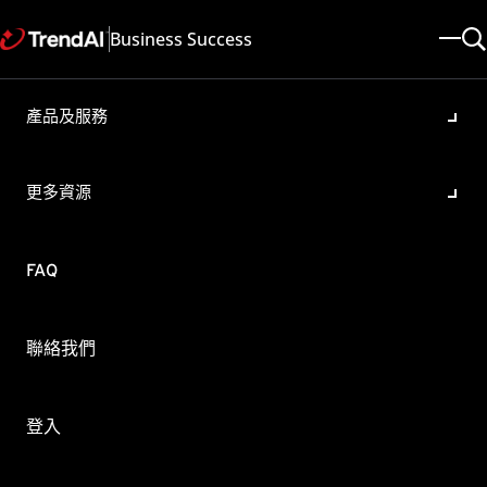
Business Success
產品及服務
在 Control Manager (TMCM)
6.0 手動更新 Controlled
更多資源
Pattern Release (CPR)
產品/版本:
FAQ
Control Manager 6.0
更新於: 2025/05/08
文章ID: KA-0007237
類別: Troubleshoot , Deploy , Update
聯絡我們
概要
了解在TMCM6.0手動更新Control Pattern Release (CPR)的
登入
方法。
手動更新 Controlled Pattern Release: