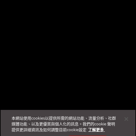
料夾不存在，請手動產生。
Outside Server Management Report
您好，我是 TrendAI Companion™，TrendAI™ 的智能客
Security Compliance Report
服。
登入
Business Success Portal即可開始對話。
本文對您是否有幫助?
提供建議
支援與服務
更多資源
FAQ
本網站使用cookies以提供所需的網站功能、流量分析、社群
登入
媒體功能、以及更優質與個人化的訊息。我們的cookie 聲明
提供更詳細資訊及如何調整目前cookie設定
了解更多 ­
聯絡業務窗口
規範&安全性
Automation Center