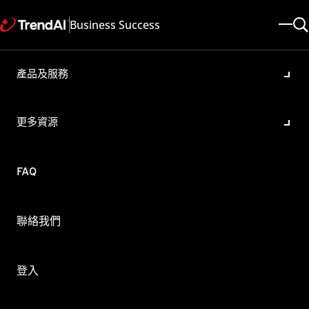
Business Success
產品及服務
OfficeScan 無法評估未受管理
的端點
更多資源
產品/版本:
OfficeScan XG , OfficeScan 11.0
更新於: 2025/05/08
文章ID: KA-0007398
FAQ
類別: Troubleshoot
概要
聯絡我們
當在未受管理的端點對 Active Directory 或 IP 地址進行評
估，點選「保存並重新評估」卻沒有任何反應，也沒有顯示進
度條時，請參考以下說明進行檢查。
登入
×
要解決此問題請檢查 ..\PCCSRV\Log 目錄中是否有下列資料夾。若資
TrendAI Companion™ - AI 助手