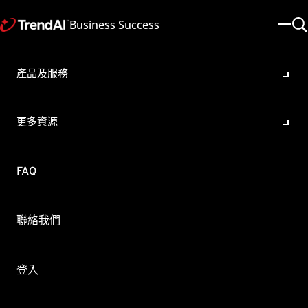
Business Success
產品及服務
OfficeScan XG 如何啟動「認證
安全防護軟體」功能
更多資源
產品/版本:
套用到所有產品
更新於: 2025/05/08
文章ID: KA-0007613
FAQ
類別: Configure , Troubleshoot
概要
聯絡我們
認證安全防護軟體服務會查詢趨勢科技資料中心，確認惡意程
式行為封鎖、事件監控、防火牆或防毒掃瞄所偵測到的程式是
否安全。啟動「認證安全防護軟體服務」可降低誤判的可能
登入
性。
您參照下方步驟啟動「認證安全防護軟體」功能