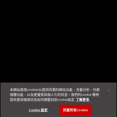
5. 其他防毒軟體的安裝程式
服。
登入
Business Success Portal即可開始對話。
本文對您是否有幫助?
提供建議
支援與服務
更多資源
FAQ
本網站使用cookies以提供所需的網站功能、流量分析、社群
登入
聯絡業務窗口
規範&安全性
Automation Center
媒體功能、以及更優質與個人化的訊息。我們的cookie 聲明
提供更詳細資訊及如何調整目前cookie設定
了解更多 ­
Education Portal
TrendAI™
支援規範
Cookie 設定 ­
同意所有Cookie
Service Status
法律聲明與隱私權政策
TrendAI™ 官網