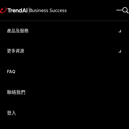
Business Success
產品及服務
Worry-Free Business
Security Services (WFBS-
更多資源
SVC)與其他端點的防毒軟體兼
容性問題排除
FAQ
產品/版本:
Worry-Free Business Security Services All
更新於: 2025/05/08
文章ID: KA-0008066
聯絡我們
類別: Configure , Troubleshoot
概要
登入
當使用WFBS-SVC時端點上有其他防毒軟體時，使用者可能遭
遇使用效能上的問題或是系統異常的狀況。