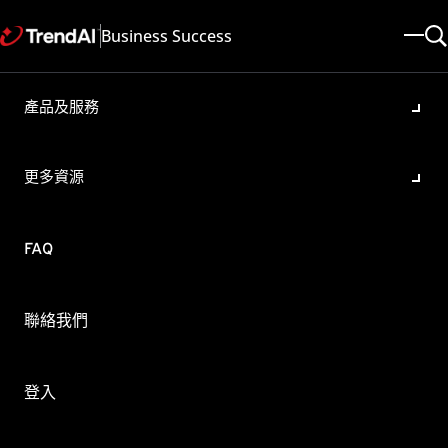
Business Success
產品及服務
ex One Security Agent的系
議需求為何？
更多資源
本:
e All
: 2025/05/08
文章ID: KA-0009411
類別: Install
FAQ
 One Security Agent的系統最低建議需求
聯絡我們
ty Agent作業系統：
ws 7 (6.1)
登入
ws 8.1 (6.2/6.3)
ws 10 (10.0)