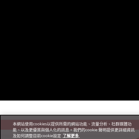
您好，我是 TrendAI Companion™，TrendAI™ 的智能客服。
登入
Business Success Portal即可開始對話。
提供建議
支援與服務
更多資源
FAQ
聯絡業務窗口
規範&安全性
Automation Center
Education Portal
TrendAI™
支援規範
Service Status
法律聲明與隱私權政策
TrendAI™ 官網
Copyright ©
Trend Micro Incorporated. All rights reserved.
TrendConnect Mobile App
安全性公告
趨勢科技家庭與個人用戶支援
下載中心
經銷夥伴
本網站使用cookies以提供所需的網站功能、流量分析、社群媒體功
登入
能、以及更優質與個人化的訊息。我們的cookie 聲明提供更詳細資訊
在線說明中心
TrendAI™ YouTube 頻道
及如何調整目前cookie設定
了解更多 ­