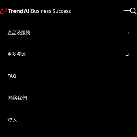
Business Success
產品及服務
在 Windows Server 2008 R2
和 Windows 7 上產生完整的
更多資源
memory dump
產品/版本:
FAQ
OfficeScan 11.0
更新於: 2025/05/08
文章ID: KA-0009862
類別: Troubleshoot , Remove a Malware / Virus
聯絡我們
概要
本文介紹如何在Windows 7和Windows Server 2008 R2上產
登入
生完整的memory dump。
在預設的情況下，完整memory dump功能是關閉的。