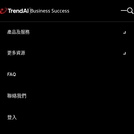
Business Success
產品及服務
當osce進行遠端安裝期間，出現
無法連接至目標裝置此安裝失敗
更多資源
錯誤訊息。
品/版本:
FAQ
ficeScan XG
更新於: 2025/05/08
文章ID: KA-0009886
類別: Troubleshoot , Install
聯絡我們
概要
執行遠程安裝時會出現以下錯誤畫面訊息:
登入