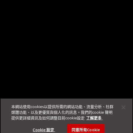
您好，我是 TrendAI Companion™，TrendAI™ 的智能客
使用者管理手冊
的附錄D。
服。
登入
Business Success Portal即可開始對話。
本文對您是否有幫助?
提供建議
支援與服務
更多資源
FAQ
本網站使用cookies以提供所需的網站功能、流量分析、社群
登入
聯絡業務窗口
規範&安全性
Automation Center
媒體功能、以及更優質與個人化的訊息。我們的cookie 聲明
提供更詳細資訊及如何調整目前cookie設定
了解更多 ­
Education Portal
TrendAI™
支援規範
Cookie 設定 ­
同意所有Cookie