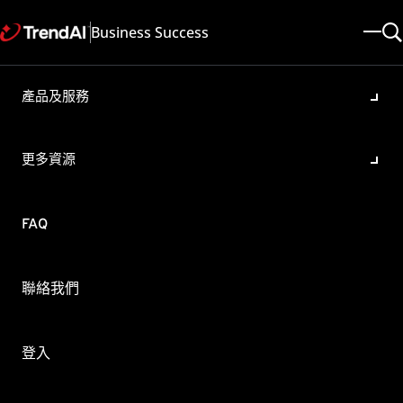
Business Success
產品及服務
Deep Discovery Inspector
(DDI) 6.7 需要允許通過防火牆
更多資源
的 URLs
產品/版本:
FAQ
Deep Discovery Inspector 6.7
更新於: 2025/05/08
文章ID: KA-0016291
類別: SPEC , Configure
聯絡我們
概要
下方列舉了應該被允許通過防火牆的URL。為了確保 Deep
登入
Discovery Inspector (DDI) 6.7 可正常運作，必須要能與這些
URL 連線。