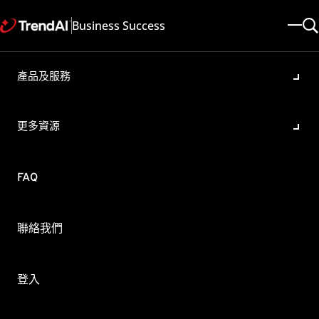
Business Success
產品及服務
如何在 Deep Security 關閉使
用 Census 的功能
更多資源
產品/版本:
套用到所有產品
更新於: 2024/11/22
文章ID: KA-0018361
類別:
FAQ
概要
Census 查詢是識別正常程式的查詢功能，如果環境內，對於
聯絡我們
查詢位置的名稱解析有問題或是禁止對外連線，都很容易遇到
查詢失敗從而因為等待超時造成效能問題。
本次旨在說明如何關閉有使用到 Census 的功能來減少查詢失
登入
敗造成的效能問題。