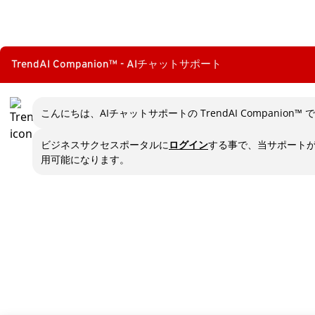
TrendAI Companion™ - AIチャットサポート
こんにちは、AIチャットサポートの TrendAI Companion™ 
ビジネスサクセスポータルに
ログイン
する事で、当サポート
用可能になります。