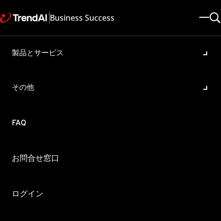
Business Success
製品とサービス
DoS、DDoS攻撃の検出や防御
について
その他
製品・バージョン:
Deep Security 20.0 , Deep Security 9.6 , Deep Security 11.0 , Deep
Security 10.0 , Deep Security 12.0 , Cloud One - Endpoint and
FAQ
Workload Security All
更新日: 2025/05/08
記事ID: KA-0001465
カテゴリ: SPEC , Configure
お問合せ窓口
概要
Deep Security
で
DoS
、
DDoS
攻撃の検出や防御は可能ですか。
ログイン
DoS攻撃（Denial of Service attack）を大別した場合、以下の 2 つ
の攻撃方法があります。