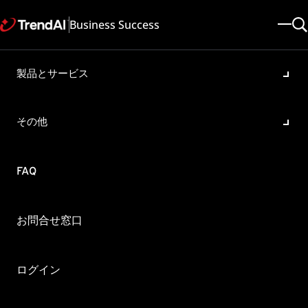
Business Success
製品とサービス
自動URLブロック機能につい
て
その他
製品・バージョン:
Interscan Web Security Suite 6.5 , Interscan Web Security Suite 5.6
, Interscan Web Security Virtual Appliance 6.5
FAQ
更新日: 2025/05/08
記事ID: KA-0004796
カテゴリ: SPEC , Configure , Troubleshoot
概要
お問合せ窓口
ウイルスが検出された後、そのWebサイトにアクセスでき
なくなりました。この機能について教えてください。
ログイン
概要