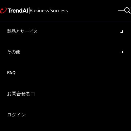
Business Success
製品とサービス
Cloud OneのMarketplace購読
に関連する良くあるお問い合
その他
わせ
製品・バージョン:
FAQ
Cloud One - Conformity All , Cloud One - Endpoint and Workload
Security All
更新日: 2025/05/08
記事ID: KA-0013605
お問合せ窓口
カテゴリ: Purchase
概要
ログイン
TrendMicro Cloud Oneは、AWS Marketplaceから購読し、従量
課金にて利用できます。Marketplaceで購読した場合に注意すべ